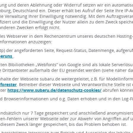
lligung und deren Ablehnung oder Widerruf setzen wir ein automat
, Deutschland ein. Dieser erhält bei Aufruf der Seite Ihre IP-Ad
die Verwaltung Ihrer Einwilligung notwendig. Mit dem Auftragsverar
iziert und die Einwilligung der Nutzer allein zu dem Zweck speiche
anderen Zwecken erfolgt nicht.
Files Webserver in dem Rechenzentrum unseres deutschen Hostin
Informationen anzuzeigen:
(http) der angeforderten Seite, Request-Status, Datenmenge, aufge
beruns
.
en Bibiliotheken „Webfonts“ von Google sind als lokale Serverlösung
 Drittanbieter außerhalb der EU gesendet werden (siehe näher da
nhalte der Webseite subaru.de weitergeleitet, z.B. für Modellinf
forester
. Betreiber dieser Webseite und Verantwortliche Stelle i
nter
https://www.subaru.de/datenschutz-cookies/
abrufen könne
 Browserinformationen und o.g. Daten erhoben und in den Log-Fil
ndsätzlich nur 7 Tage gespeichert und anschließend anonymisiert
n-Fehlern unserer Webseite oder zur Abwehr von Angriffen auf un
diesem Zweck länger gespeichert, bis das Problem behoben ist.
 berechtigten Interessen zum Betrieb und Ausspielen der Inhalte 