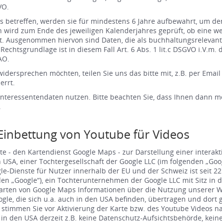
VO.
ts betreffen, werden sie für mindestens 6 Jahre aufbewahrt, um d
ird zum Ende des jeweiligen Kalenderjahres geprüft, ob eine weite
ht. Ausgenommen hiervon sind Daten, die als buchhaltungsrelevante
Rechtsgrundlage ist in diesem Fall Art. 6 Abs. 1 lit.c DSGVO i.V.
AO.
dersprechen möchten, teilen Sie uns das bitte mit, z.B. per Emai
errt.
nteressentendaten nutzen. Bitte beachten Sie, dass Ihnen dann mö
.
Einbettung von Youtube für Videos
e - den Kartendienst Google Maps - zur Darstellung einer intera
n USA, einer Tochtergesellschaft der Google LLC (im folgenden „Go
le-Dienste für Nutzer innerhalb der EU und der Schweiz ist seit 22
nden „Google“), ein Tochterunternehmen der Google LLC mit Sitz in
rten von Google Maps Informationen über die Nutzung unserer Webs
e, die sich u.a. auch in den USA befinden, übertragen und dort ges
mmen Sie vor Aktivierung der Karte bzw. des Youtube Videos nach R
 in den USA derzeit z.B. keine Datenschutz-Aufsichtsbehörde, keine