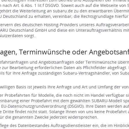
nach Art. 6 Abs. 1 lit.f DSGVO. Soweit auch auf die Webseite vo
hört die Weiterleitung an subaru.de zu den erwartbaren Übermit
utschland zu erhalten, vereinbar; die Rechtsgrundlage hierfür ist A
rvern des deutschen Hosting-Providers unseres Auftragsverarbei
ARU Deutschland GmbH und diese ein Unterauftragsverhältnis mit 
Nutzerdaten sorgt..
fragen, Terminwünsche oder Angebotsan
obefahrtanfragen und Angebotsanfragen oder Terminwünsche übermi
die zur Bearbeitung erforderlichen Daten als Pflichtfelder abgefr
ils für Ihre Anfrage zuständigen Subaru-Vertragshändler, von Suba
iwilligen Basis ist jeweils Ihre Anfrage und Art und Umfang der v
er Probefahrten für Modelle, die noch nicht im Handel verfügbar s
barung einer Probefahrt mit dem gewählten SUBARU-Modell speich
lit.b EU-Datenschutzgrundverordnung (DSGVO). Ihre Daten werden au
e Dritte findet nicht statt. Solange Ihnen von uns keine Probefahr
ür die genannten Zwecke jederzeit widersprechen.
Pflege des Datenbestandes Auftragsdienstleister ein, die im Hinblic