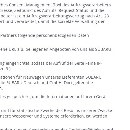
isches Consent Management Tool des Auftragsverarbeiters
resse, Zeitpunkt des Aufrufs, Request-Status und die
beiter ist ein Auftragsverarbeitungsvertrag nach Art. 28
rt und verarbeitet, damit die korrekte Verwaltung der
g-Partners folgende personenbezogenen Daten
rufene URL z.B. bei eigenen Angeboten von uns als SUBARU-
 eingerichtet, sodass bei Aufruf der Seite keine IP-
zu 9.)
ormationen für Neuwagen unseres Lieferanten SUBARU
st die SUBARU Deutschland GmbH. Dort gelten die
n.
es gespeichert, um die Informationen auf Ihrem Gerät
 und für statistische Zwecke des Besuchs unserer Zwecke
sere Webserver und Systeme erforderlich, ist, werden
an den Nutzer, Gewährleistung der Funktionsfähigkeit und