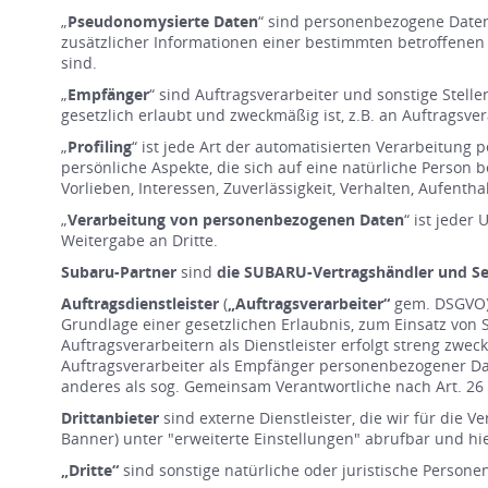
„
Pseudonomysierte Daten
“ sind personenbezogene Daten
zusätzlicher Informationen einer bestimmten betroffenen
sind.
„
Empfänger
“ sind Auftragsverarbeiter und sonstige Ste
gesetzlich erlaubt und zweckmäßig ist, z.B. an Auftragsver
„
Profiling
“ ist jede Art der automatisierten Verarbeitu
persönliche Aspekte, die sich auf eine natürliche Person 
Vorlieben, Interessen, Zuverlässigkeit, Verhalten, Aufent
„
Verarbeitung von personenbezogenen Daten
“ ist jede
Weitergabe an Dritte.
Subaru-Partner
sind
die SUBARU-Vertragshändler und Se
Auftragsdienstleister
(
„Auftragsverarbeiter“
gem. DSGVO):
Grundlage einer gesetzlichen Erlaubnis, zum Einsatz von S
Auftragsverarbeitern als Dienstleister erfolgt streng z
Auftragsverarbeiter als Empfänger personenbezogener Da
anderes als sog. Gemeinsam Verantwortliche nach Art. 2
Drittanbieter
sind externe Dienstleister, die wir für die 
Banner) unter "erweiterte Einstellungen" abrufbar und hi
„Dritte“
sind sonstige natürliche oder juristische Persone