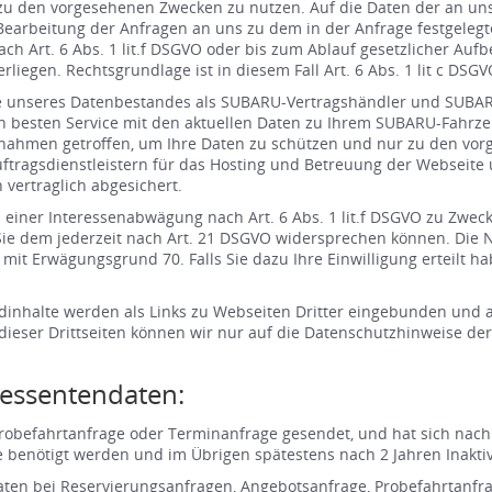
u den vorgesehenen Zwecken zu nutzen. Auf die Daten der an uns
 Bearbeitung der Anfragen an uns zu dem in der Anfrage festgeleg
nach Art. 6 Abs. 1 lit.f DSGVO oder bis zum Ablauf gesetzlicher A
rliegen. Rechtsgrundlage ist in diesem Fall Art. 6 Abs. 1 lit c DSGV
ege unseres Datenbestandes als SUBARU-Vertragshändler und SUBAR
 besten Service mit den aktuellen Daten zu Ihrem SUBARU-Fahrzeu
ßnahmen getroffen, um Ihre Daten zu schützen und nur zu den vor
ftragsdienstleistern für das Hosting und Betreuung der Webseite
vertraglich abgesichert.
 einer Interessenabwägung nach Art. 6 Abs. 1 lit.f DSGVO zu Zwe
ie dem jederzeit nach Art. 21 DSGVO widersprechen können. Die N
 mit Erwägungsgrund 70. Falls Sie dazu Ihre Einwilligung erteilt ha
emdinhalte werden als Links zu Webseiten Dritter eingebunden und al
dieser Drittseiten können wir nur auf die Datenschutzhinweise der 
ressentendaten:
robefahrtanfrage oder Terminanfrage gesendet, und hat sich nach 
e benötigt werden und im Übrigen spätestens nach 2 Jahren Inaktivi
ten bei Reservierungsanfragen, Angebotsanfrage, Probefahrtanfrag