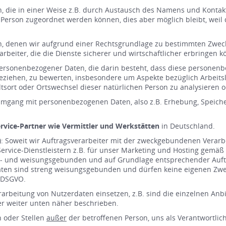
, die in einer Weise z.B. durch Austausch des Namens und Kontak
 Person zugeordnet werden können, dies aber möglich bleibt, wei
llen, denen wir aufgrund einer Rechtsgrundlage zu bestimmten Zw
arbeiter, die die Dienste sicherer und wirtschaftlicher erbringen kö
ng personenbezogener Daten, die darin besteht, dass diese perso
beziehen, zu bewerten, insbesondere um Aspekte bezüglich Arbeitsl
haltsort oder Ortswechsel dieser natürlichen Person zu analysieren
r Umgang mit personenbezogenen Daten, also z.B. Erhebung, Speic
rvice-Partner wie Vermittler und Werkstätten
in Deutschland.
 Soweit wir Auftragsverarbeiter mit der zweckgebundenen Verarbe
ervice-Dienstleistern z.B. für unser Marketing und Hosting gemäß A
weck- und weisungsgebunden und auf Grundlage entsprechender Auf
ten sind streng weisungsgebunden und dürfen keine eigenen Zwe
6 DSGVO.
Verarbeitung von Nutzerdaten einsetzen, z.B. sind die einzelnen An
er weiter unten näher beschrieben.
n oder Stellen
außer
der betroffenen Person, uns als Verantwortlich