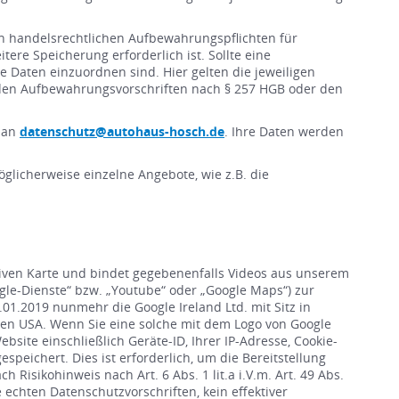
en handelsrechtlichen Aufbewahrungspflichten für
re Speicherung erforderlich ist. Sollte eine
 Daten einzuordnen sind. Hier gelten die jeweiligen
m. den Aufbewahrungsvorschriften nach § 257 HGB oder den
l an
datenschutz@autohaus-hosch.de
. Ihre Daten werden
glicherweise einzelne Angebote, wie z.B. die
ktiven Karte und bindet gegebenenfalls Videos aus unserem
ogle-Dienste“ bzw. „Youtube“ oder „Google Maps“) zur
.01.2019 nunmehr die Google Ireland Ltd. mit Sitz in
 den USA. Wenn Sie eine solche mit dem Logo von Google
ite einschließlich Geräte-ID, Ihrer IP-Adresse, Cookie-
peichert. Dies ist erforderlich, um die Bereitstellung
isikohinweis nach Art. 6 Abs. 1 lit.a i.V.m. Art. 49 Abs.
 echten Datenschutzvorschriften, kein effektiver