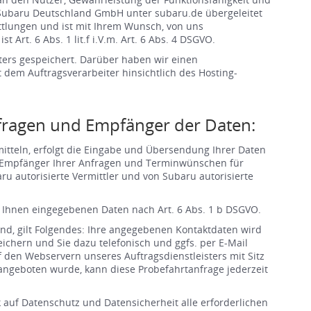
n Subaru Deutschland GmbH unter subaru.de übergeleitet
tlungen und ist mit Ihrem Wunsch, von uns
rt. 6 Abs. 1 lit.f i.V.m. Art. 6 Abs. 4 DSGVO.
ters gespeichert. Darüber haben wir einen
dem Auftragsverarbeiter hinsichtlich des Hosting-
fragen und Empfänger der Daten:
tteln, erfolgt die Eingabe und Übersendung Ihrer Daten
agt. Empfänger Ihrer Anfragen und Terminwünschen für
ru autorisierte Vermittler und von Subaru autorisierte
on Ihnen eingegebenen Daten nach Art. 6 Abs. 1 b DSGVO.
ind, gilt Folgendes: Ihre angegebenen Kontaktdaten wird
ern und Sie dazu telefonisch und ggfs. per E-Mail
f den Webservern unseres Auftragsdienstleisters mit Sitz
t angeboten wurde, kann diese Probefahrtanfrage jederzeit
k auf Datenschutz und Datensicherheit alle erforderlichen