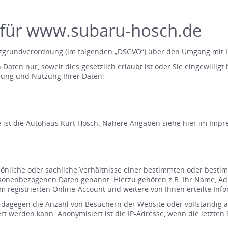
ür www.subaru-hosch.de
hutzgrundverordnung (im folgenden „DSGVO“) über den Umgang mit
aten nur, soweit dies gesetzlich erlaubt ist oder Sie eingewillig
bung und Nutzung Ihrer Daten:
te ist die Autohaus Kurt Hosch. Nähere Angaben siehe hier im Im
sönliche oder sachliche Verhältnisse einer bestimmten oder best
sonenbezogenen Daten genannt. Hierzu gehören z.B. Ihr Name, Ad
egistrierten Online-Account und weitere von Ihnen erteilte Info
dagegen die Anzahl von Besuchern der Website oder vollständig a
rt werden kann. Anonymisiert ist die IP-Adresse, wenn die letzten 